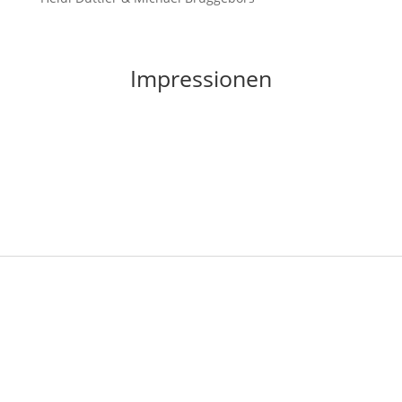
Impressionen
Gästehaus am Reisberg
Kiefernweg 2