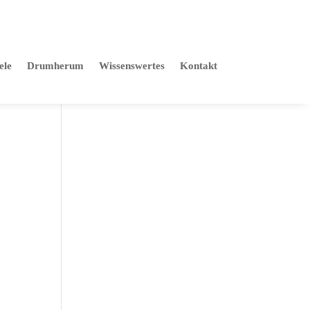
willkommen@gaestehaus-am-reisberg.de
ele
Drumherum
Wissenswertes
Kontakt