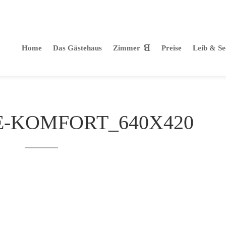
+49 (0)8406 91 85 90
Home
Das Gästehaus
Zimmer
Preise
Leib & Se
E-KOMFORT_640X420